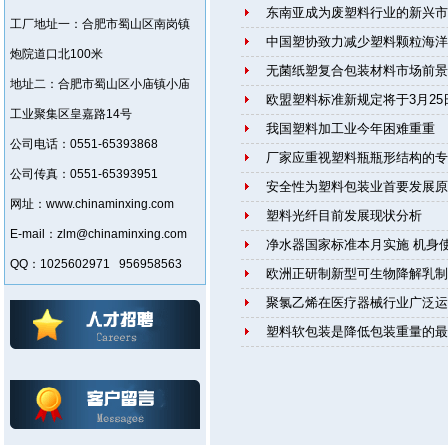
东南亚成为废塑料行业的新兴市
工厂地址一：合肥市蜀山区南岗镇
中国塑协致力减少塑料颗粒海洋
炮院道口北100米
无菌纸塑复合包装材料市场前景
地址二：合肥市蜀山区小庙镇小庙
欧盟塑料标准新规定将于3月25
工业聚集区皇嘉路14号
我国塑料加工业今年困难重重
公司电话：0551-65393868
厂家应重视塑料瓶瓶形结构的专
公司传真：0551-65393951
安全性为塑料包装业首要发展原
网址：www.chinaminxing.com
塑料光纤目前发展现状分析
E-mail：zlm@chinaminxing.com
净水器国家标准本月实施 机身
QQ：1025602971 956958563
欧洲正研制新型可生物降解乳制
聚氯乙烯在医疗器械行业广泛运
塑料软包装是降低包装重量的最